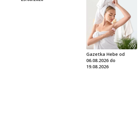
Gazetka Hebe od
06.08.2026 do
19.08.2026