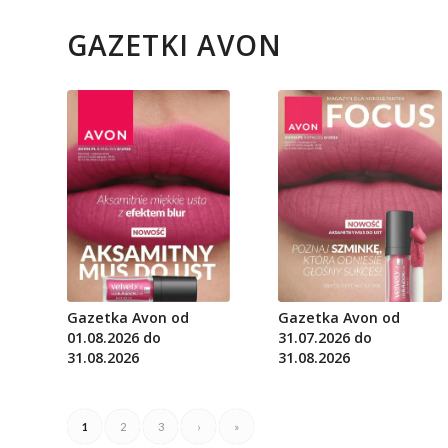
GAZETKI AVON
Gazetka Avon od
Gazetka Avon od
01.08.2026 do
31.07.2026 do
31.08.2026
31.08.2026
1
2
3
›
»