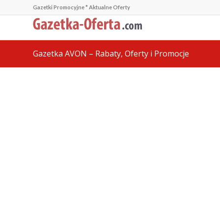
Gazetki Promocyjne * Aktualne Oferty
Gazetka AVON – Rabaty, Oferty i Promocje