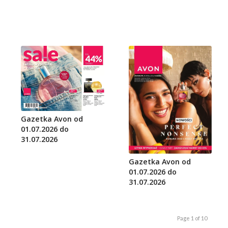
Gazetka Avon od
01.07.2026 do
31.07.2026
Gazetka Avon od
01.07.2026 do
31.07.2026
Page 1 of 10