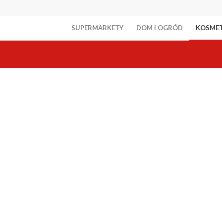
SUPERMARKETY
DOM I OGRÓD
KOSME