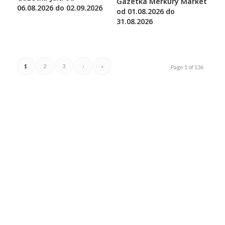
Gazetka Merkury Market
06.08.2026 do 02.09.2026
od 01.08.2026 do
31.08.2026
1
2
3
›
»
Page 1 of 136