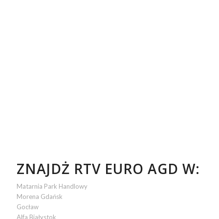
ZNAJDŻ RTV EURO AGD W:
Matarnia Park Handlowy
Morena Gdańsk
Gocław
Alfa Białystok