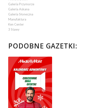
Galeria Przymorze
Galeria Askana
Galeria Słoneczna
Manufaktura
Ken Center
3 Stawy
PODOBNE GAZETKI: