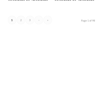
1
2
3
›
»
Page 1 of 98