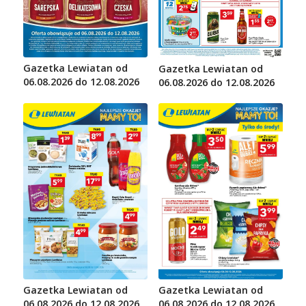
Gazetka Lewiatan od
Gazetka Lewiatan od
06.08.2026 do 12.08.2026
06.08.2026 do 12.08.2026
Gazetka Lewiatan od
Gazetka Lewiatan od
06.08.2026 do 12.08.2026
06.08.2026 do 12.08.2026