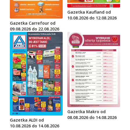
Gazetka Kaufland od
10.08.2026 do 12.08.2026
Gazetka Carrefour od
09.08.2026 do 22.08.2026
Gazetka Makro od
08.08.2026 do 14.08.2026
Gazetka ALDI od
10.08.2026 do 14.08.2026