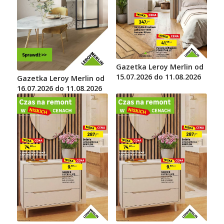
Gazetka Leroy Merlin od
15.07.2026 do 11.08.2026
Gazetka Leroy Merlin od
16.07.2026 do 11.08.2026