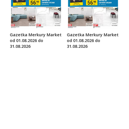
Gazetka Merkury Market
Gazetka Merkury Market
od 01.08.2026 do
od 01.08.2026 do
31.08.2026
31.08.2026