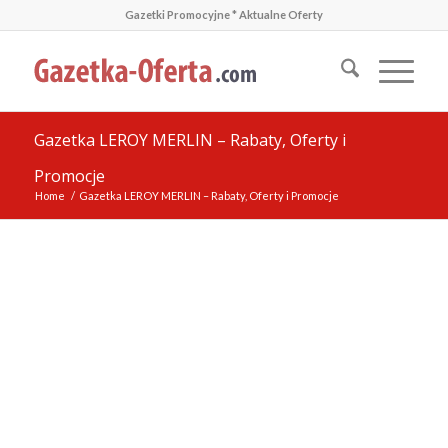
Gazetki Promocyjne * Aktualne Oferty
Gazetka LEROY MERLIN – Rabaty, Oferty i
Promocje
Home
/
Gazetka LEROY MERLIN – Rabaty, Oferty i Promocje