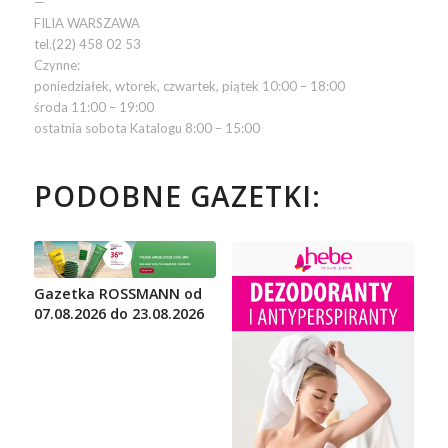
—
FILIA WARSZAWA
tel.(22) 458 02 53
Czynne:
poniedziałek, wtorek, czwartek, piątek 10:00 – 18:00
środa 11:00 – 19:00
ostatnia sobota Katalogu 8:00 – 15:00
PODOBNE GAZETKI:
Gazetka ROSSMANN od
07.08.2026 do 23.08.2026