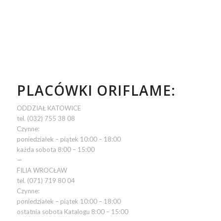
PLACÓWKI ORIFLAME:
ODDZIAŁ KATOWICE
tel. (032) 755 38 08
Czynne:
poniedziałek – piątek 10:00 – 18:00
każda sobota 8:00 – 15:00
—
FILIA WROCŁAW
tel. (071) 719 80 04
Czynne:
poniedziałek – piątek 10:00 – 18:00
ostatnia sobota Katalogu 8:00 – 15:00