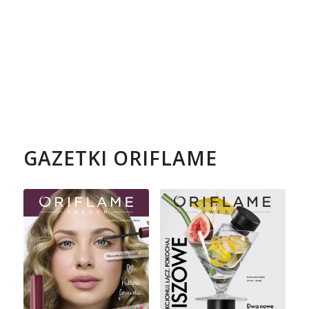
GAZETKI ORIFLAME