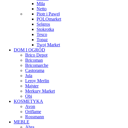
Mila
Netto
Piotr i Paweł
POLOmarket
Selgros
Stokrotka
Tesco
Topaz
Twoj Market
DOM I OGRÓD
Brico Depot
Bricoman
Bricomarche
Castorama
Jula
Leroy Merlin
Majster
Merkury Market
Obi
KOSMETYKA
Avon
Oriflame
Rossmann
MEBLE
Abra