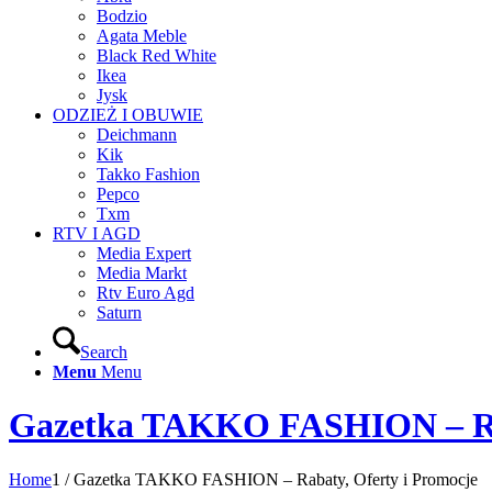
Bodzio
Agata Meble
Black Red White
Ikea
Jysk
ODZIEŻ I OBUWIE
Deichmann
Kik
Takko Fashion
Pepco
Txm
RTV I AGD
Media Expert
Media Markt
Rtv Euro Agd
Saturn
Search
Menu
Menu
Gazetka TAKKO FASHION – Rab
Home
1
/
Gazetka TAKKO FASHION – Rabaty, Oferty i Promocje