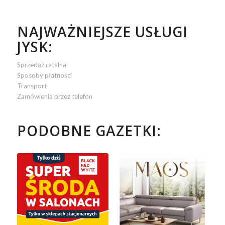
NAJWAŻNIEJSZE USŁUGI
JYSK:
Sprzedaż ratalna
Sposoby płatności
Transport
Zamówienia przez telefon
PODOBNE GAZETKI: