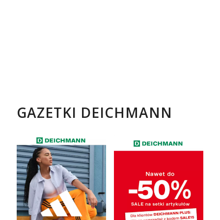
GAZETKI DEICHMANN