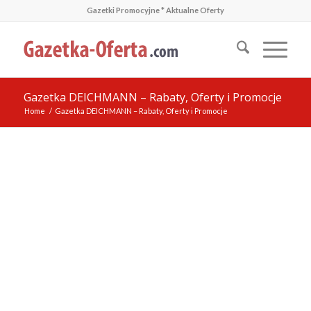
Gazetki Promocyjne * Aktualne Oferty
Gazetka DEICHMANN – Rabaty, Oferty i Promocje
Home
/
Gazetka DEICHMANN – Rabaty, Oferty i Promocje