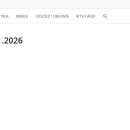
TYKA
MEBLE
ODZIEŻ I OBUWIE
RTV I AGD
1.2026