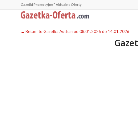
Gazetki Promocyjne * Aktualne Oferty
← Return to Gazetka Auchan od 08.01.2026 do 14.01.2026
Gazet