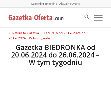
Gazetki Promocyjne * Aktualne Oferty
← Return to Gazetka BIEDRONKA od 20.06.2024 do
26.06.2024 – W tym tygodniu
Gazetka BIEDRONKA od
20.06.2024 do 26.06.2024 –
W tym tygodniu