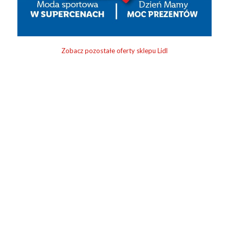
Zobacz pozostałe oferty sklepu Lidl