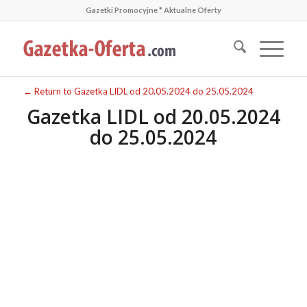
Gazetki Promocyjne * Aktualne Oferty
← Return to Gazetka LIDL od 20.05.2024 do 25.05.2024
Gazetka LIDL od 20.05.2024
do 25.05.2024