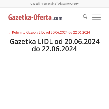
Gazetki Promocyjne * Aktualne Oferty
← Return to Gazetka LIDL od 20.06.2024 do 22.06.2024
Gazetka LIDL od 20.06.2024
do 22.06.2024