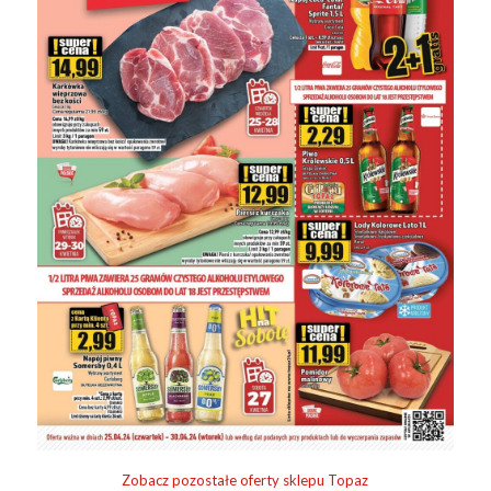
Zobacz pozostałe oferty sklepu Topaz