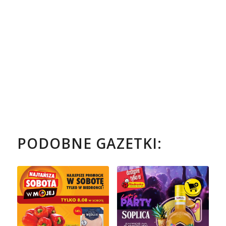
PODOBNE GAZETKI: