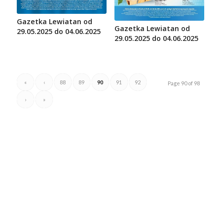
Gazetka Lewiatan od
Gazetka Lewiatan od
29.05.2025 do 04.06.2025
29.05.2025 do 04.06.2025
«
‹
88
89
90
91
92
Page 90 of 98
›
»