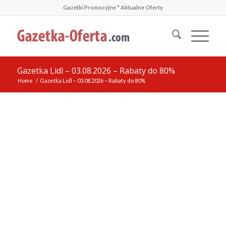
Gazetki Promocyjne * Aktualne Oferty
Gazetka Lidl – 03.08.2026 – Rabaty do 80%
Home
/
Gazetka Lidl – 03.08.2026 – Rabaty do 80%