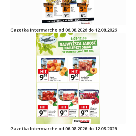
Gazetka Intermarche od 06.08.2026 do 12.08.2026
Gazetka Intermarche od 06.08.2026 do 12.08.2026