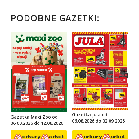
PODOBNE GAZETKI:
Gazetka Jula od
Gazetka Maxi Zoo od
06.08.2026 do 02.09.2026
06.08.2026 do 12.08.2026