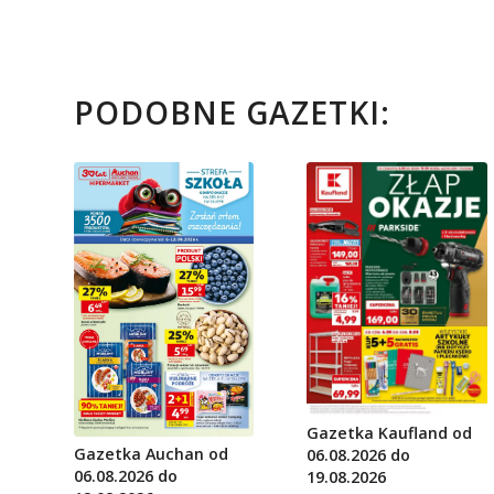
PODOBNE GAZETKI:
Gazetka Kaufland od
Gazetka Auchan od
06.08.2026 do
06.08.2026 do
19.08.2026