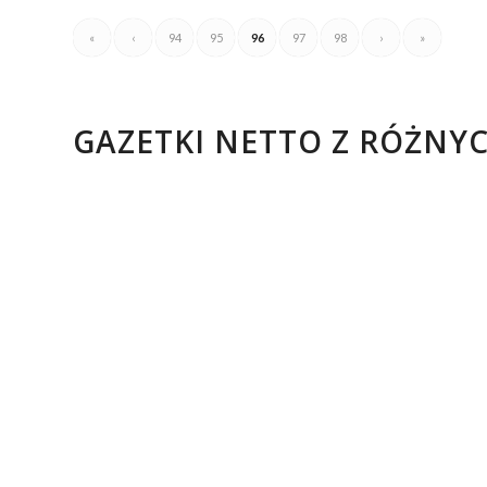
«
‹
94
95
96
97
98
›
»
GAZETKI NETTO Z RÓŻNY