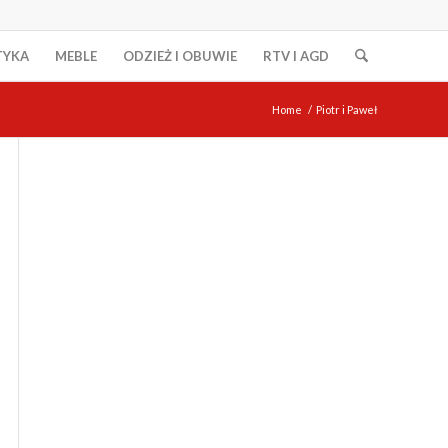
TYKA
MEBLE
ODZIEŻ I OBUWIE
RTV I AGD
Home
/
Piotr i Paweł