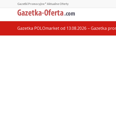
Gazetki Promocyjne * Aktualne Oferty
Gazetka POLOmarket od 13.08.2026 – Gazetka pro