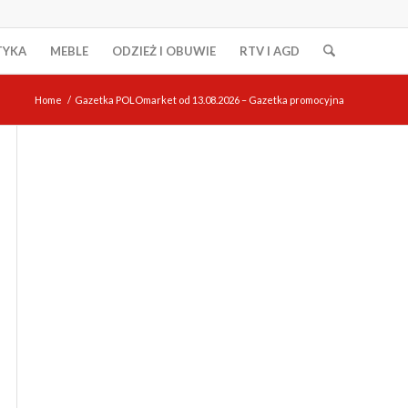
TYKA
MEBLE
ODZIEŻ I OBUWIE
RTV I AGD
Home
/
Gazetka POLOmarket od 13.08.2026 – Gazetka promocyjna