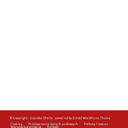
© Copyright -
Gazetka Oferta
-
powered by Enfold WordPress Theme
Cookies
Przetwarzanie danych osobowych
Polityka Cookies
Warunki korzystania
Kontakt