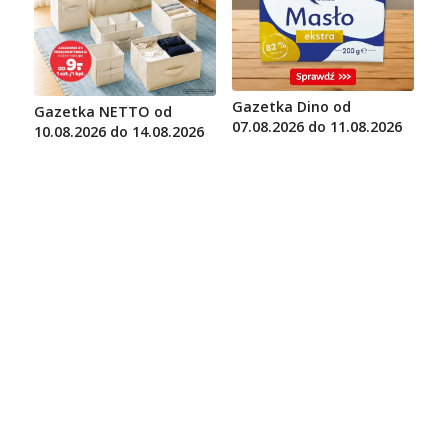
Gazetka Dino od
Gazetka NETTO od
07.08.2026 do 11.08.2026
10.08.2026 do 14.08.2026