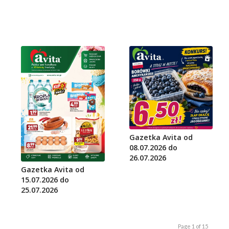
Gazetka Avita od
08.07.2026 do
26.07.2026
Gazetka Avita od
15.07.2026 do
25.07.2026
Page 1 of 15