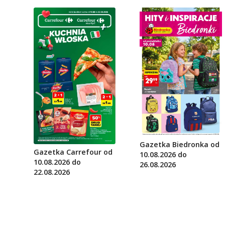
Gazetka Biedronka od
Gazetka Carrefour od
10.08.2026 do
10.08.2026 do
26.08.2026
22.08.2026