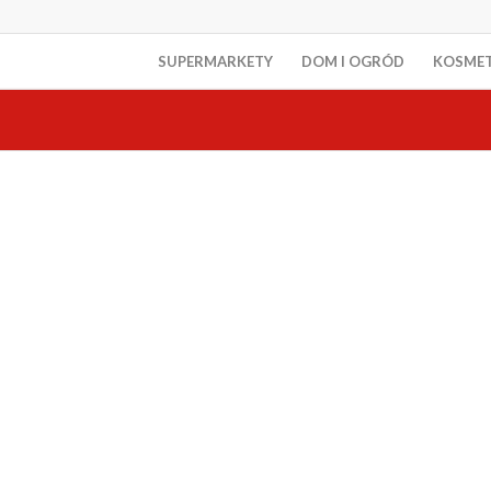
SUPERMARKETY
DOM I OGRÓD
KOSME