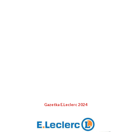
Gazetka E.Leclerc 2024