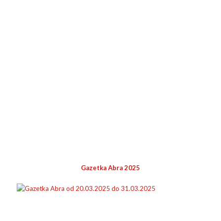
Gazetka Abra 2025