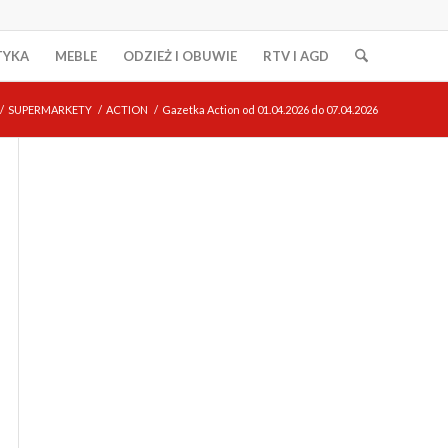
TYKA
MEBLE
ODZIEŻ I OBUWIE
RTV I AGD
/
SUPERMARKETY
/
ACTION
/
Gazetka Action od 01.04.2026 do 07.04.2026