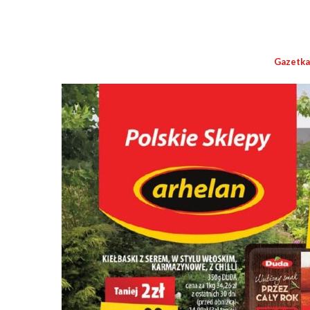
Gazetka