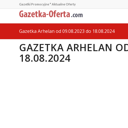
Gazetki Promocyjne * Aktualne Oferty
Gazetka Arhelan od 09.08.2023 do 18.08.2024
GAZETKA ARHELAN OD
18.08.2024