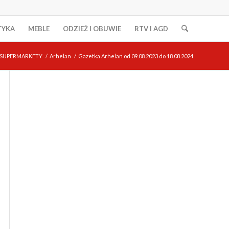
TYKA
MEBLE
ODZIEŻ I OBUWIE
RTV I AGD
SUPERMARKETY
/
Arhelan
/
Gazetka Arhelan od 09.08.2023 do 18.08.2024