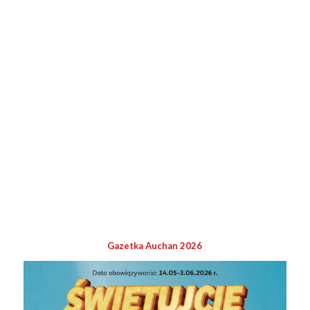
Gazetka Auchan 2026