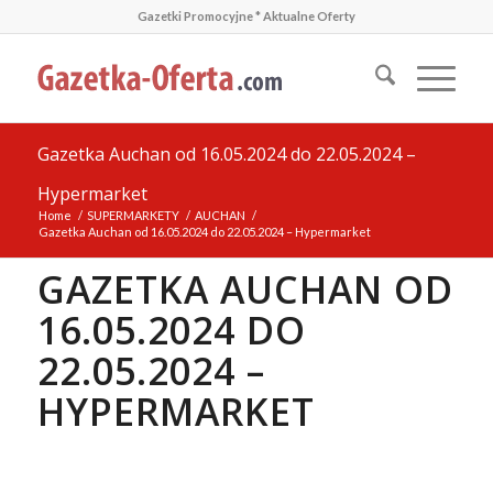
Gazetki Promocyjne * Aktualne Oferty
Gazetka Auchan od 16.05.2024 do 22.05.2024 –
Hypermarket
Home
/
SUPERMARKETY
/
AUCHAN
/
Gazetka Auchan od 16.05.2024 do 22.05.2024 – Hypermarket
GAZETKA AUCHAN OD
16.05.2024 DO
22.05.2024 –
HYPERMARKET