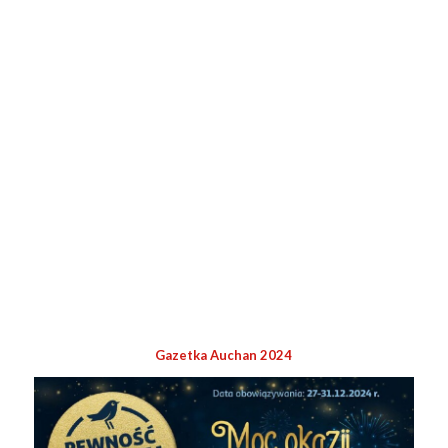
Gazetka Auchan 2024