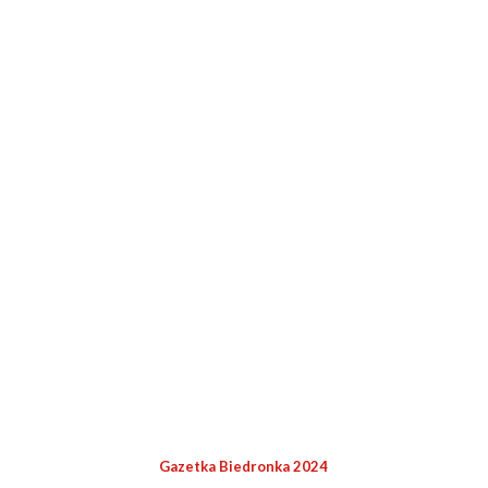
Gazetka Biedronka 2024