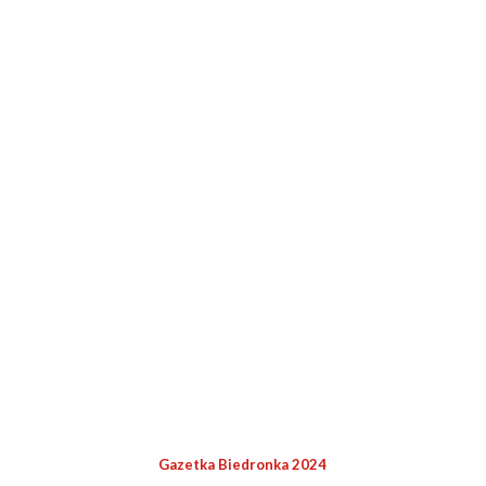
Gazetka Biedronka 2024