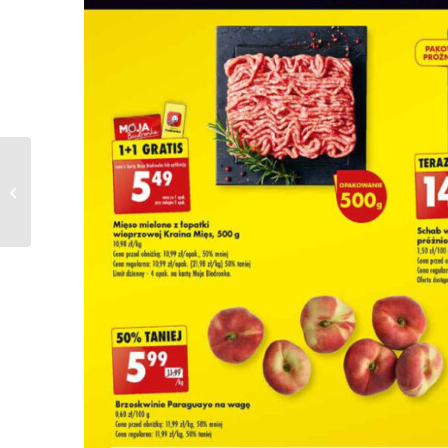
Gazetka Jysk od
31.07.2024 do
18.08.2024