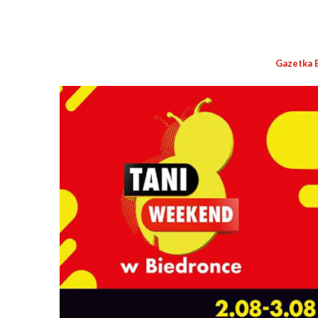
Gazetka 