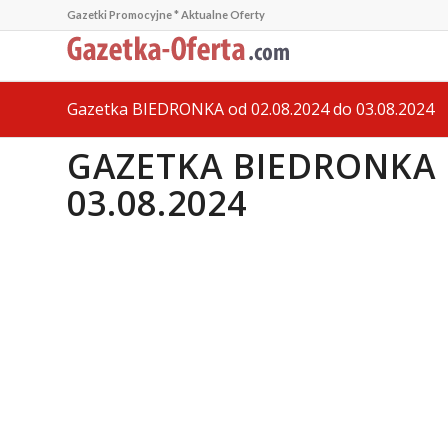
Gazetki Promocyjne * Aktualne Oferty
Gazetka BIEDRONKA od 02.08.2024 do 03.08.2024
GAZETKA BIEDRONKA 
03.08.2024