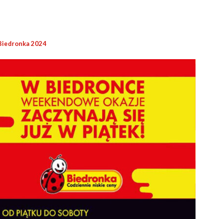
Biedronka 2024