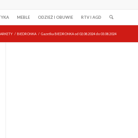
TYKA
MEBLE
ODZIEŻ I OBUWIE
RTV I AGD
ARKETY
/
BIEDRONKA
/
Gazetka BIEDRONKA od 02.08.2024 do 03.08.2024