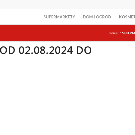
SUPERMARKETY
DOM I OGRÓD
KOSME
Home
/
SUPERM
OD 02.08.2024 DO