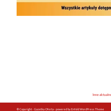
Inne aktualn
© Copyright -
Gazetka Oferta
-
powered by Enfold WordPress Theme