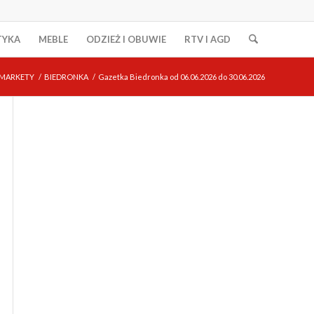
TYKA
MEBLE
ODZIEŻ I OBUWIE
RTV I AGD
MARKETY
/
BIEDRONKA
/
Gazetka Biedronka od 06.06.2026 do 30.06.2026