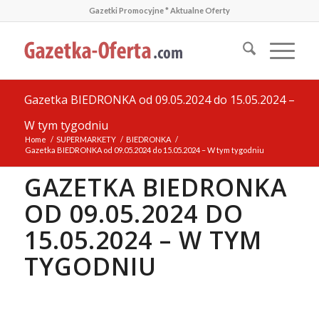
Gazetki Promocyjne * Aktualne Oferty
Gazetka BIEDRONKA od 09.05.2024 do 15.05.2024 –
W tym tygodniu
Home
/
SUPERMARKETY
/
BIEDRONKA
/
Gazetka BIEDRONKA od 09.05.2024 do 15.05.2024 – W tym tygodniu
GAZETKA BIEDRONKA
OD 09.05.2024 DO
15.05.2024 – W TYM
TYGODNIU