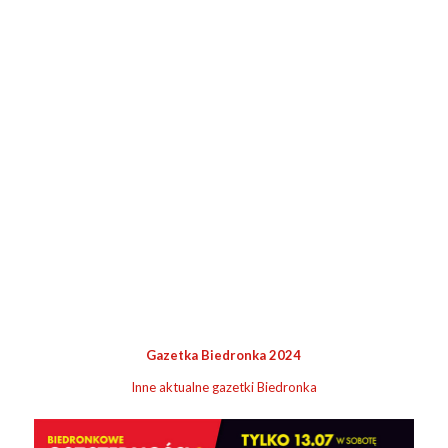
Gazetka Biedronka 2024
Inne aktualne gazetki Biedronka