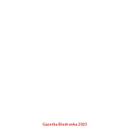
Gazetka Biedronka 2025