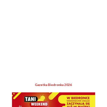
Gazetka Biedronka 2026