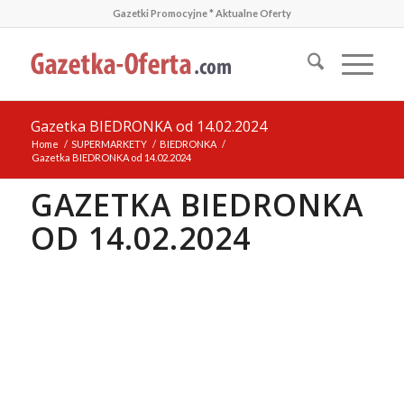
Gazetki Promocyjne * Aktualne Oferty
Gazetka BIEDRONKA od 14.02.2024
Home
/
SUPERMARKETY
/
BIEDRONKA
/
Gazetka BIEDRONKA od 14.02.2024
GAZETKA BIEDRONKA
OD 14.02.2024