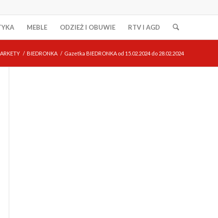
TYKA
MEBLE
ODZIEŻ I OBUWIE
RTV I AGD
ARKETY
/
BIEDRONKA
/
Gazetka BIEDRONKA od 15.02.2024 do 28.02.2024