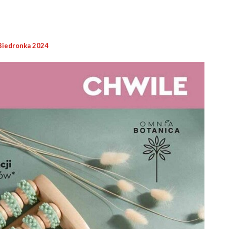
Biedronka 2024