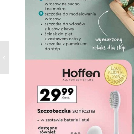
Gazetka HEBE od
11.07.2024 do
24.07.2024