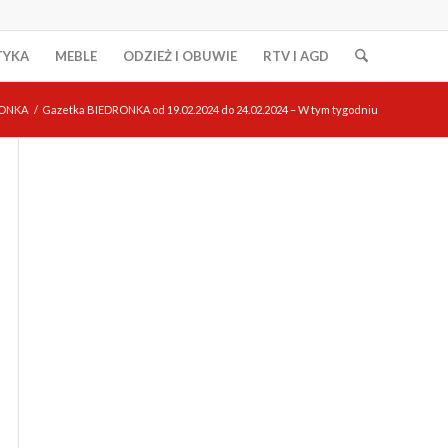
TYKA
MEBLE
ODZIEŻ I OBUWIE
RTV I AGD
ONKA
/
Gazetka BIEDRONKA od 19.02.2024 do 24.02.2024 – W tym tygodniu