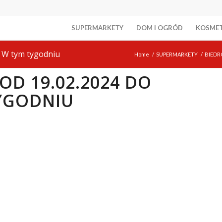
SUPERMARKETY
DOM I OGRÓD
KOSME
 W tym tygodniu
Home
/
SUPERMARKETY
/
BIEDR
OD 19.02.2024 DO
TYGODNIU