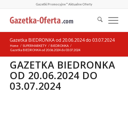
Gazetki Promocyjne * Aktualne Oferty
Gazetka BIEDRONKA od 20.06.2024 do 03.07.2024
Home
/
SUPERMARKETY
/
BIEDRONKA
/
Gazetka BIEDRONKA od 20.06.2024 do 03.07.2024
GAZETKA BIEDRONKA
OD 20.06.2024 DO
03.07.2024