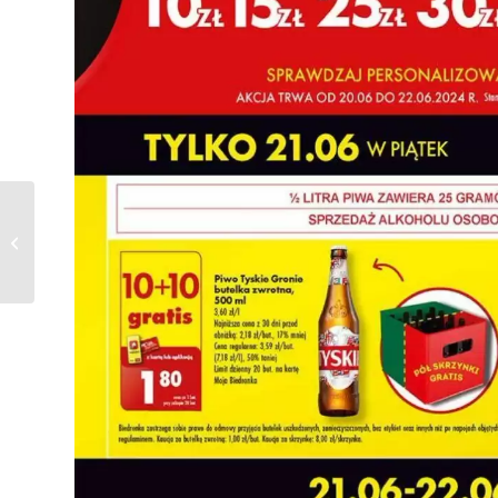
Gazetka Jysk od
19.06.2024 do
07.07.2024