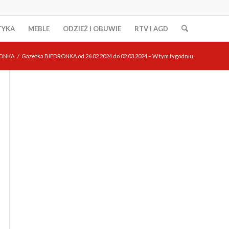
TYKA
MEBLE
ODZIEŻ I OBUWIE
RTV I AGD
ONKA
/
Gazetka BIEDRONKA od 26.02.2024 do 02.03.2024 – W tym tygodniu