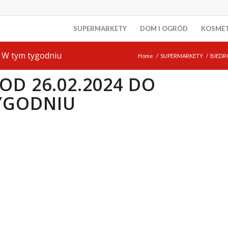
SUPERMARKETY
DOM I OGRÓD
KOSME
 W tym tygodniu
Home
/
SUPERMARKETY
/
BIEDR
OD 26.02.2024 DO
TYGODNIU