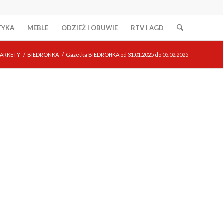
TYKA
MEBLE
ODZIEŻ I OBUWIE
RTV I AGD
ARKETY
/
BIEDRONKA
/
Gazetka BIEDRONKA od 31.01.2025 do 05.02.2025