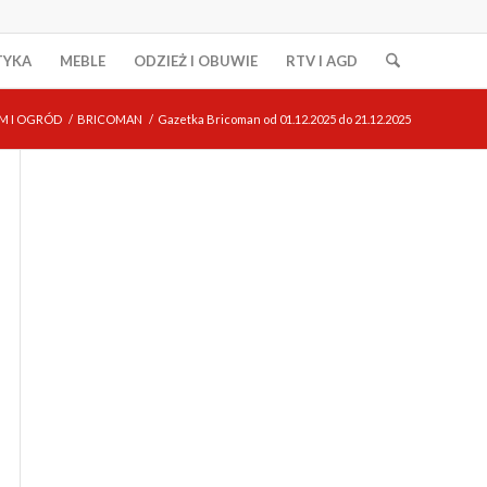
TYKA
MEBLE
ODZIEŻ I OBUWIE
RTV I AGD
M I OGRÓD
/
BRICOMAN
/
Gazetka Bricoman od 01.12.2025 do 21.12.2025