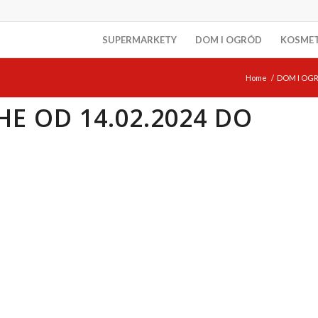
SUPERMARKETY
DOM I OGRÓD
KOSME
Home
/
DOM I OG
E OD 14.02.2024 DO