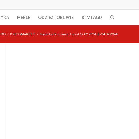
TYKA
MEBLE
ODZIEŻ I OBUWIE
RTV I AGD
RÓD
/
BRICOMARCHE
/
Gazetka Bricomarche od 14.02.2024 do 24.02.2024