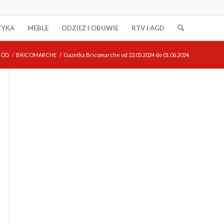
TYKA
MEBLE
ODZIEŻ I OBUWIE
RTV I AGD
RÓD
/
BRICOMARCHE
/
Gazetka Bricomarche od 22.05.2024 do 01.06.2024