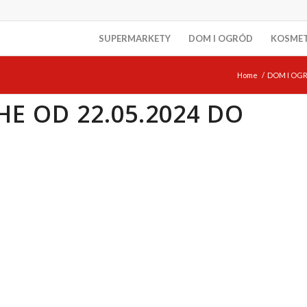
SUPERMARKETY
DOM I OGRÓD
KOSME
Home
/
DOM I OG
E OD 22.05.2024 DO