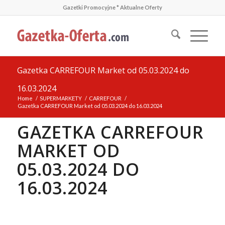
Gazetki Promocyjne * Aktualne Oferty
Gazetka CARREFOUR Market od 05.03.2024 do
16.03.2024
Home
/
SUPERMARKETY
/
CARREFOUR
/
Gazetka CARREFOUR Market od 05.03.2024 do 16.03.2024
GAZETKA CARREFOUR
MARKET OD
05.03.2024 DO
16.03.2024